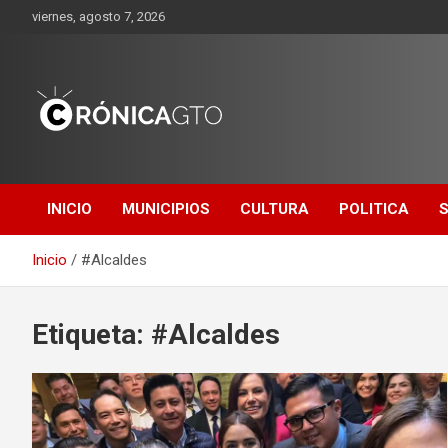
Saltar
viernes, agosto 7, 2026
al
contenido
CRONICA
GUANAJUATO
INICIO
MUNICIPIOS
CULTURA
POLITICA
Inicio
#Alcaldes
Etiqueta:
#Alcaldes