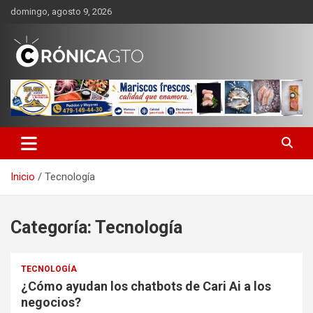
Saltar
domingo, agosto 9, 2026
al
contenido
CRONICA GUANAJUATO
Inicio
Tecnología
Categoría:
Tecnología
TECNOLOGÍA
¿Cómo ayudan los chatbots de Cari Ai a los
negocios?