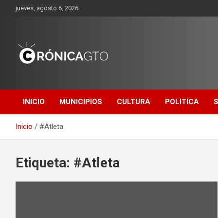
Saltar
jueves, agosto 6, 2026
al
contenido
CRONICA
GUANAJUATO
INICIO
MUNICIPIOS
CULTURA
POLITICA
Inicio
#Atleta
Etiqueta:
#Atleta