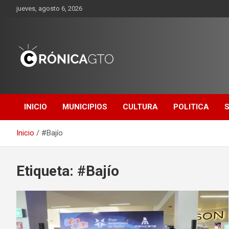
Saltar
jueves, agosto 6, 2026
al
contenido
CRONICA
GUANAJUATO
INICIO
MUNICIPIOS
CULTURA
POLITICA
Inicio
#Bajío
Etiqueta:
#Bajío