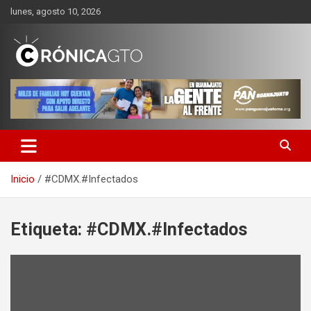
Saltar
lunes, agosto 10, 2026
al
contenido
CRONICA GUANAJUATO
Inicio
#CDMX.#Infectados
Etiqueta:
#CDMX.#Infectados