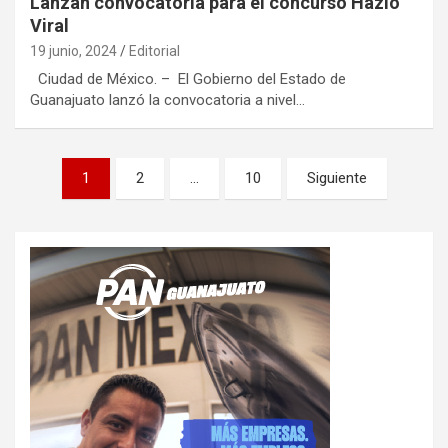
Lanzan convocatoria para el concurso Hazlo
Viral
19 junio, 2024
Editorial
Ciudad de México. – El Gobierno del Estado de
Guanajuato lanzó la convocatoria a nivel…
Paginación
1
2
…
10
Siguiente
de
entradas