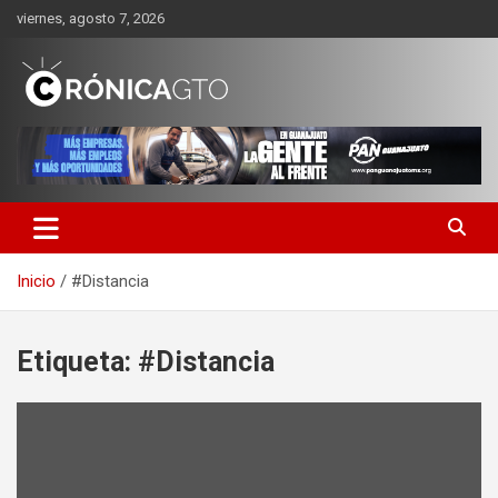
Saltar
viernes, agosto 7, 2026
al
contenido
CRONICA GUANAJUATO
Inicio
#Distancia
Etiqueta:
#Distancia