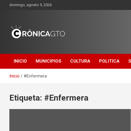
Saltar
domingo, agosto 9, 2026
al
contenido
CRONICA
GUANAJUATO
INICIO
MUNICIPIOS
CULTURA
POLITICA
Inicio
#Enfermera
Etiqueta:
#Enfermera