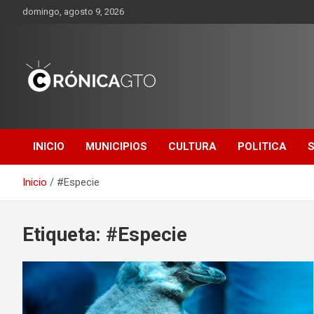
Saltar
domingo, agosto 9, 2026
al
contenido
CRONICA
GUANAJUATO
INICIO
MUNICIPIOS
CULTURA
POLITICA
Inicio
#Especie
Etiqueta:
#Especie