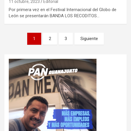
11 octubre, 2023
Editorial
Por primera vez en el Festival Internacional del Globo de
León se presentarán BANDA LOS RECODITOS…
Paginación
1
2
3
Siguiente
de
entradas