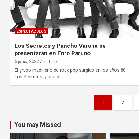
ESPECTÁCULOS
Los Secretos y Pancho Varona se
presentarán en Foro Paruno
6 junio, 2022
Editorial
El grupo madrileño de rock pop surgido en los años 80:
Los Secretos; y uno de…
Paginación
1
2
de
entradas
You may Missed