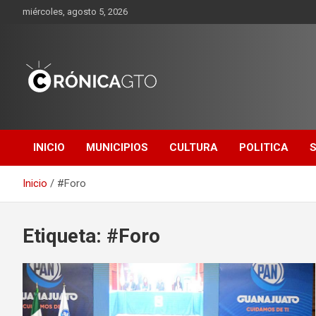
Saltar
miércoles, agosto 5, 2026
al
contenido
CRONICA
GUANAJUATO
INICIO
MUNICIPIOS
CULTURA
POLITICA
Inicio
#Foro
Etiqueta:
#Foro