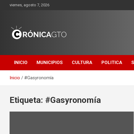
Saltar
viernes, agosto 7, 2026
al
contenido
CRONICA
GUANAJUATO
INICIO
MUNICIPIOS
CULTURA
POLITICA
Inicio
#Gasyronomía
Etiqueta:
#Gasyronomía