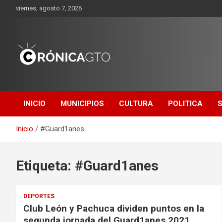
Saltar
viernes, agosto 7, 2026
al
contenido
CRONICA
GUANAJUATO
INICIO
MUNICIPIOS
CULTURA
POLITICA
Inicio
#Guard1anes
Etiqueta:
#Guard1anes
DEPORTES
Club León y Pachuca dividen puntos en la
segunda jornada del Guard1anes 2021