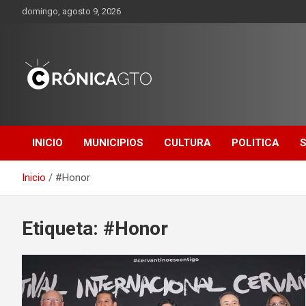
Saltar
domingo, agosto 9, 2026
al
contenido
CRONICA
GUANAJUATO
INICIO
MUNICIPIOS
CULTURA
POLITICA
Inicio
#Honor
Etiqueta:
#Honor