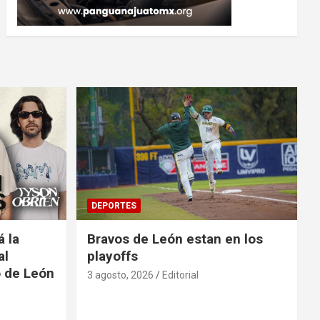
DEPORTES
á la
Bravos de León estan en los
al
playoffs
o de León
3 agosto, 2026
Editorial