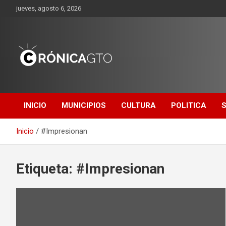
Saltar
jueves, agosto 6, 2026
al
contenido
CRONICA
GUANAJUATO
INICIO
MUNICIPIOS
CULTURA
POLITICA
Inicio
#Impresionan
Etiqueta:
#Impresionan