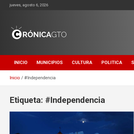
Saltar
jueves, agosto 6, 2026
al
contenido
CRONICA
GUANAJUATO
INICIO
MUNICIPIOS
CULTURA
POLITICA
Inicio
#Independencia
Etiqueta:
#Independencia