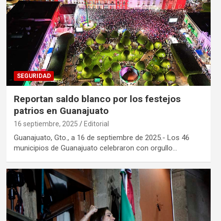
SEGURIDAD
Reportan saldo blanco por los festejos
patrios en Guanajuato
16 septiembre, 2025
Editorial
Guanajuato, Gto., a 16 de septiembre de 2025.- Los 46
municipios de Guanajuato celebraron con orgullo…