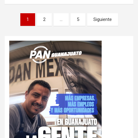
Paginación
1
2
…
5
Siguiente
de
entradas