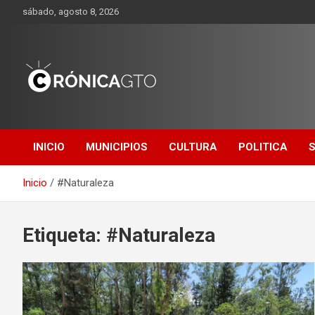
Saltar
sábado, agosto 8, 2026
al
contenido
CRONICA
GUANAJUATO
INICIO
MUNICIPIOS
CULTURA
POLITICA
Inicio
#Naturaleza
Etiqueta:
#Naturaleza