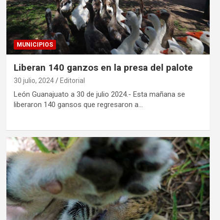
MUNICIPIOS
Liberan 140 ganzos en la presa del palote
30 julio, 2024
Editorial
León Guanajuato a 30 de julio 2024.- Esta mañana se
liberaron 140 gansos que regresaron a…