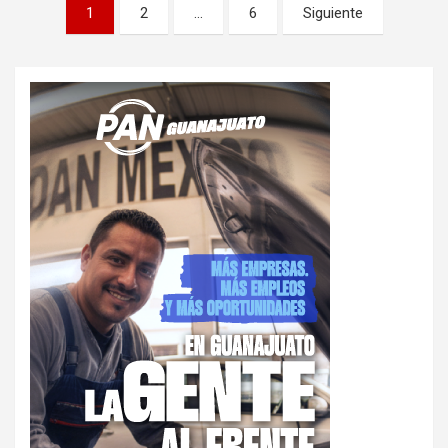
Paginación
1
2
…
6
Siguiente
de
entradas