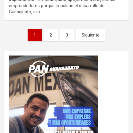
emprendedores porque impulsan el desarrollo de
Guanajuato, dijo…
Paginación
1
2
3
Siguiente
de
entradas