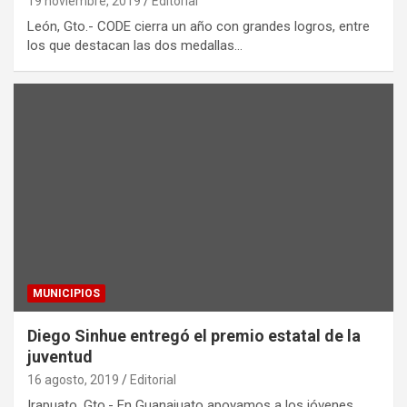
19 noviembre, 2019
Editorial
León, Gto.- CODE cierra un año con grandes logros, entre
los que destacan las dos medallas…
MUNICIPIOS
Diego Sinhue entregó el premio estatal de la
juventud
16 agosto, 2019
Editorial
Irapuato, Gto.- En Guanajuato apoyamos a los jóvenes