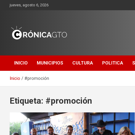
Saltar
jueves, agosto 6, 2026
al
contenido
CRONICA
GUANAJUATO
INICIO
MUNICIPIOS
CULTURA
POLITICA
Inicio
#promoción
Etiqueta:
#promoción