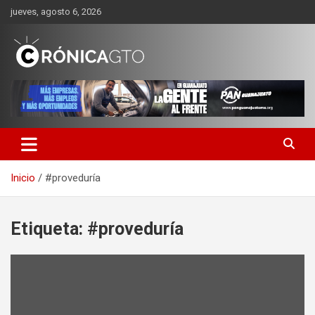
Saltar
jueves, agosto 6, 2026
al
contenido
CRONICA GUANAJUATO
Inicio
#proveduría
Etiqueta:
#proveduría