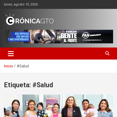
Saltar
lunes, agosto 10, 2026
al
contenido
CRONICA GUANAJUATO
Inicio
#Salud
Etiqueta:
#Salud