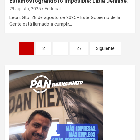
Estamos logrando lo imposible: Libia Dennise.
29 agosto, 2025
Editorial
León, Gto. 28 de agosto de 2025.- Este Gobierno de la
Gente está llamado a cumplir…
Paginación
1
2
…
27
Siguiente
de
entradas