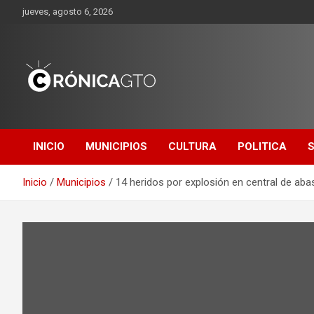
Saltar
jueves, agosto 6, 2026
al
contenido
CRONICA
GUANAJUATO
INICIO
MUNICIPIOS
CULTURA
POLITICA
Inicio
Municipios
14 heridos por explosión en central de ab