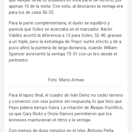
que Abejas tenía 30 unidades en esta parte de terreno, por
apenas 10 de la visita. Con esto, al descanso la ventaja era
para los de casa 50-35.
Para la parte complementaria, el duelo se equilibró y
parecía que Soles se acercaba en el marcador. Aarón
Valdés acortó la diferencia a 12 para Soles, 52-40, gracias
a un triple, pero la estrategia de ‘Pepo’ surtió efecto y de a
poco afinó la puntería de larga distancia, cuando William
Spencer acrecentó la ventaja 73-51 con un tiro desde el
perímetro.
Foto: Mario Armas
Para el lapso final, el cuadro de Iván Deniz no cedió terreno
y comenzó con seis puntos sin respuesta, lo que hizo que
Pepo pidiera tiempo fuera. La rotación de Abejas fructificó,
ya que Gary Ricks y Onzie Ramos permitieron que los
leoneses mantuvieran el ritmo y la ventaja.
Con menos de doss minutos en el reloj, Antonio Peña