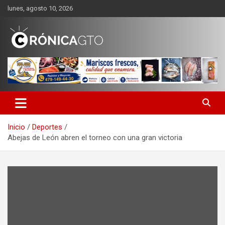
Saltar
lunes, agosto 10, 2026
al
contenido
CRONICA GUANAJUATO
Inicio
Deportes
Abejas de León abren el torneo con una gran victoria