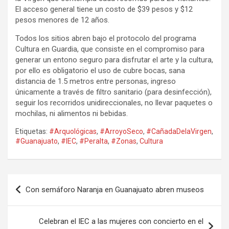
El acceso general tiene un costo de $39 pesos y $12
pesos menores de 12 años.
Todos los sitios abren bajo el protocolo del programa
Cultura en Guardia, que consiste en el compromiso para
generar un entono seguro para disfrutar el arte y la cultura,
por ello es obligatorio el uso de cubre bocas, sana
distancia de 1.5 metros entre personas, ingreso
únicamente a través de filtro sanitario (para desinfección),
seguir los recorridos unidireccionales, no llevar paquetes o
mochilas, ni alimentos ni bebidas.
Etiquetas:
#Arquológicas
,
#ArroyoSeco
,
#CañadaDelaVirgen
,
#Guanajuato
,
#IEC
,
#Peralta
,
#Zonas
,
Cultura
Navegación
Con semáforo Naranja en Guanajuato abren museos
de
entradas
Celebran el IEC a las mujeres con concierto en el