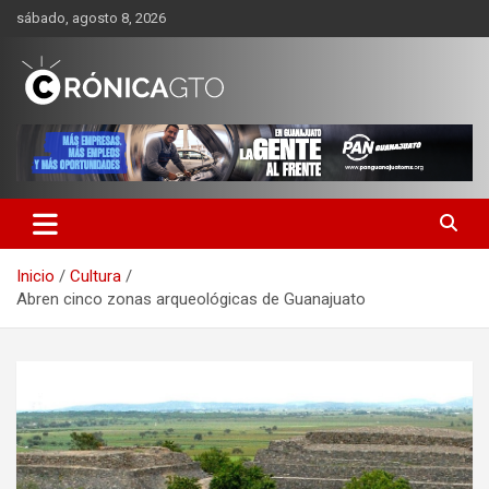
Saltar
sábado, agosto 8, 2026
al
contenido
CRONICA GUANAJUATO
Inicio
Cultura
Abren cinco zonas arqueológicas de Guanajuato