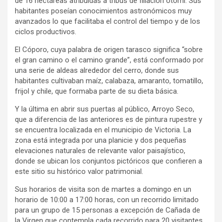
de 16 hectáreas atribuidas a tribus de filiación otomí. Sus
habitantes poseían conocimientos astronómicos muy
avanzados lo que facilitaba el control del tiempo y de los
ciclos productivos.
El Cóporo, cuya palabra de origen tarasco significa “sobre
el gran camino o el camino grande”, está conformado por
una serie de aldeas alrededor del cerro, donde sus
habitantes cultivaban maíz, calabaza, amaranto, tomatillo,
frijol y chile, que formaba parte de su dieta básica.
Y la última en abrir sus puertas al público, Arroyo Seco,
que a diferencia de las anteriores es de pintura rupestre y
se encuentra localizada en el municipio de Victoria. La
zona está integrada por una planicie y dos pequeñas
elevaciones naturales de relevante valor paisajístico,
donde se ubican los conjuntos pictóricos que confieren a
este sitio su histórico valor patrimonial.
Sus horarios de visita son de martes a domingo en un
horario de 10:00 a 17:00 horas, con un recorrido limitado
para un grupo de 15 personas a excepción de Cañada de
la Virgen que contempla cada recorrido para 20 visitantes.