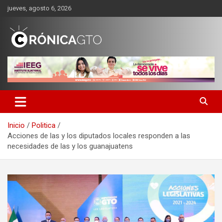
Saltar
jueves, agosto 6, 2026
al
contenido
CRONICA GUANAJUATO
Inicio
Politica
Acciones de las y los diputados locales responden a las
necesidades de las y los guanajuatens