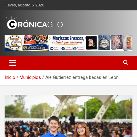
Saltar
jueves, agosto 6, 2026
al
contenido
CRONICA GUANAJUATO
Inicio
Municipios
Ale Gutierrez entrega becas en León