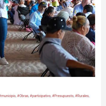
#municipio
,
#Obras
,
#participativo
,
#Presupuesto
,
#Rurales
,