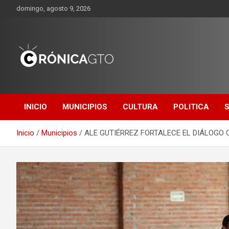
Saltar
domingo, agosto 9, 2026
al
contenido
CRONICA
GUANAJUATO
INICIO
MUNICIPIOS
CULTURA
POLITICA
Inicio
Municipios
ALE GUTIÉRREZ FORTALECE EL DIÁLOGO