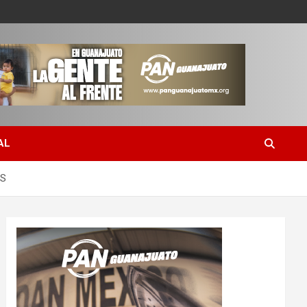
AL
AS