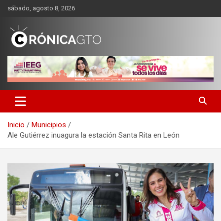
Saltar
sábado, agosto 8, 2026
al
contenido
CRONICA GUANAJUATO
Inicio
Municipios
Ale Gutiérrez inuagura la estación Santa Rita en León