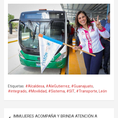
Etiquetas:
#Alcaldesa
,
#AleGutierrez
,
#Guanajuato
,
#integrado
,
#Movilidad
,
#Sistema
,
#SIT
,
#Transporte
,
León
Navegación
IMMUJERES ACOMPAÑA Y BRINDA ATENCIÓN A