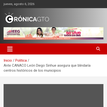
Saltar
jueves, agosto 6, 2026
al
contenido
CRONICA GUANAJUATO
Inicio
Politica
Ante CANACO León Diego Sinhue asegura que blindaría
centros históricos de los municipios