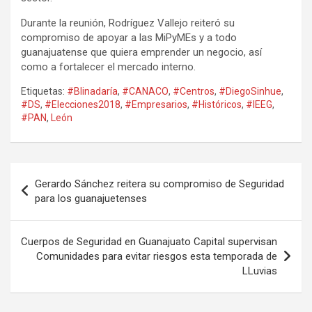
Durante la reunión, Rodríguez Vallejo reiteró su
compromiso de apoyar a las MiPyMEs y a todo
guanajuatense que quiera emprender un negocio, así
como a fortalecer el mercado interno.
Etiquetas:
#Blinadaría
,
#CANACO
,
#Centros
,
#DiegoSinhue
,
#DS
,
#Elecciones2018
,
#Empresarios
,
#Históricos
,
#IEEG
,
#PAN
,
León
Navegación
Gerardo Sánchez reitera su compromiso de Seguridad
de
para los guanajuetenses
entradas
Cuerpos de Seguridad en Guanajuato Capital supervisan
Comunidades para evitar riesgos esta temporada de
LLuvias