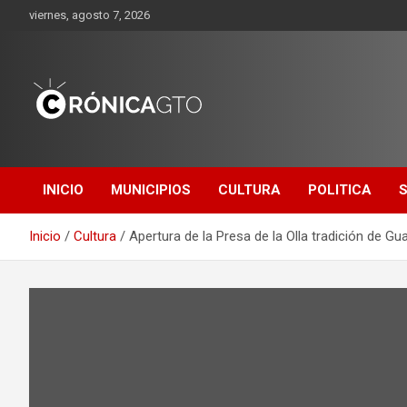
Saltar
viernes, agosto 7, 2026
al
contenido
CRONICA
GUANAJUATO
INICIO
MUNICIPIOS
CULTURA
POLITICA
Inicio
Cultura
Apertura de la Presa de la Olla tradición de Gu