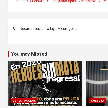
Etiquetas:
#DelaOlla
,
#GuanajuatoCapital
,
#Municipios
,
#Pres
Navegación
Necaxa Inicia en la Liga Mx sin goles
de
entradas
You may Missed
ESPECTÁCULOS
CULTURA