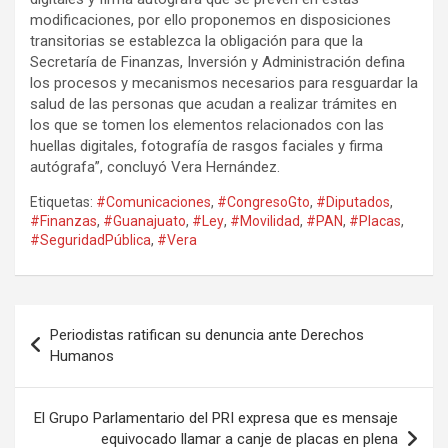
modificaciones, por ello proponemos en disposiciones
transitorias se establezca la obligación para que la
Secretaría de Finanzas, Inversión y Administración defina
los procesos y mecanismos necesarios para resguardar la
salud de las personas que acudan a realizar trámites en
los que se tomen los elementos relacionados con las
huellas digitales, fotografía de rasgos faciales y firma
autógrafa”, concluyó Vera Hernández.
Etiquetas:
#Comunicaciones
,
#CongresoGto
,
#Diputados
,
#Finanzas
,
#Guanajuato
,
#Ley
,
#Movilidad
,
#PAN
,
#Placas
,
#SeguridadPública
,
#Vera
Navegación
Periodistas ratifican su denuncia ante Derechos
de
Humanos
entradas
El Grupo Parlamentario del PRI expresa que es mensaje
equivocado llamar a canje de placas en plena