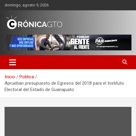
Saltar
domingo, agosto 9, 2026
al
contenido
CRONICA GUANAJUATO
Inicio
Politica
Aprueban presupuesto de Egresos del 2018 para el Instituto
Electoral del Estado de Guanajuato