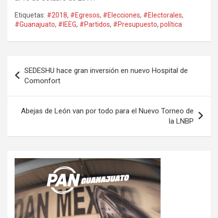
Etiquetas:
#2018
,
#Egresos
,
#Elecciones
,
#Electorales
,
#Guanajuato
,
#IEEG
,
#Partidos
,
#Presupuesto
,
política
Navegación
SEDESHU hace gran inversión en nuevo Hospital de
de
Comonfort
entradas
Abejas de León van por todo para el Nuevo Torneo de
la LNBP