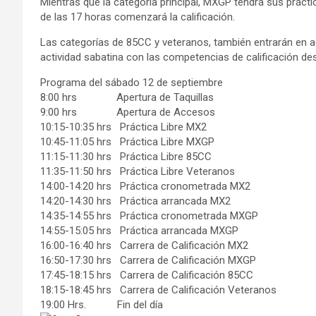
Mientras que la categoría principal, MXGP tendrá sus prác
de las 17 horas comenzará la calificación.
Las categorías de 85CC y veteranos, también entrarán en a
actividad sabatina con las competencias de calificación d
Programa del
sábado 12 de septiembre
8:00
hrs Apertura de Taquillas
9:00
hrs Apertura de Accesos
10:15-10:35
hrs Práctica Libre MX2
10:45-11:05
hrs Práctica Libre MXGP
11:15-11:30
hrs Práctica Libre 85CC
11:35-11:50
hrs Práctica Libre Veteranos
14:00-14:20
hrs Práctica cronometrada MX2
14:20-14:30
hrs Práctica arrancada MX2
14:35-14:55
hrs Práctica cronometrada MXGP
14:55-15:05
hrs Práctica arrancada MXGP
16:00-16:40
hrs Carrera de Calificación MX2
16:50-17:30
hrs Carrera de Calificación MXGP
17:45-18:15
hrs Carrera de Calificación 85CC
18:15-18:45
hrs Carrera de Calificación Veteranos
19:00
Hrs. Fin del día