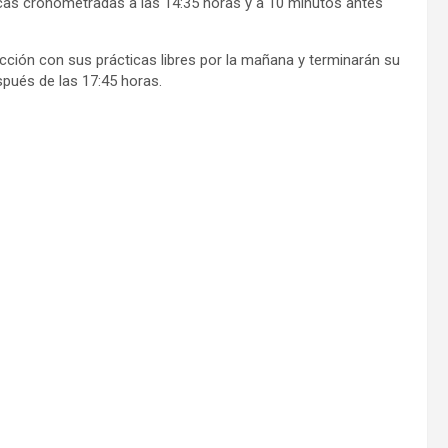
ticas cronometradas
a las 14:35
horas y a 10 minutos antes
cción con sus prácticas libres por la mañana y terminarán su
espués de las
17:45
horas.