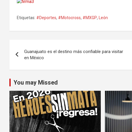
Etiquetas:
#Deportes
,
#Motocross
,
#MXGP
,
León
Navegación
Guanajuato es el destino más confiable para visitar
de
en México
entradas
You may Missed