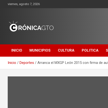
Saltar
viernes, agosto 7, 2026
al
contenido
CRONICA
GUANAJUATO
INICIO
MUNICIPIOS
CULTURA
POLITICA
Inicio
Deportes
Arranca el MXGP León 2015 con firma de au