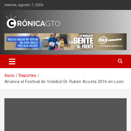
Saltar
viernes, agosto 7, 2026
al
contenido
CRONICA GUANAJUATO
Inicio
Deportes
Arranca el Festival de Voleibol Dr. Rubén Acosta 2016 en León