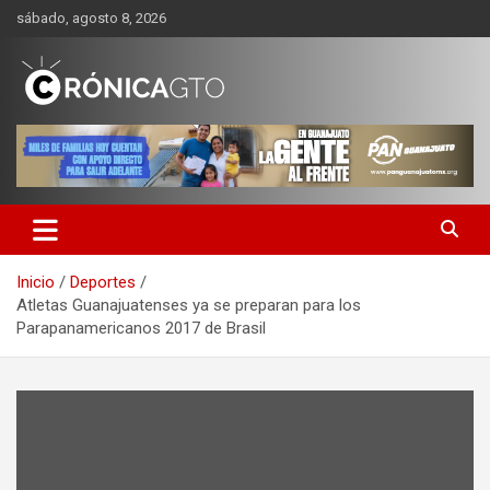
Saltar
sábado, agosto 8, 2026
al
contenido
CRONICA GUANAJUATO
Inicio
Deportes
Atletas Guanajuatenses ya se preparan para los
Parapanamericanos 2017 de Brasil