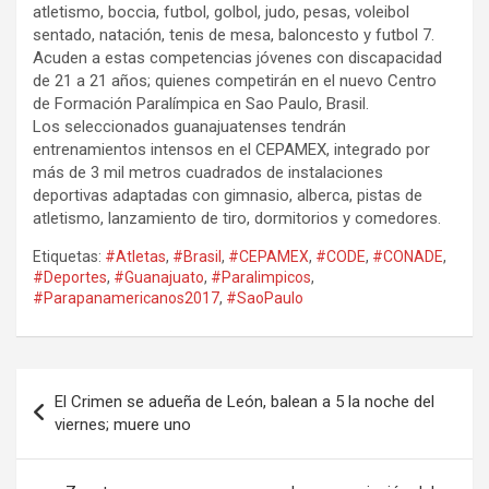
atletismo, boccia, futbol, golbol, judo, pesas, voleibol
sentado, natación, tenis de mesa, baloncesto y futbol 7.
Acuden a estas competencias jóvenes con discapacidad
de 21 a 21 años; quienes competirán en el nuevo Centro
de Formación Paralímpica en Sao Paulo, Brasil.
Los seleccionados guanajuatenses tendrán
entrenamientos intensos en el CEPAMEX, integrado por
más de 3 mil metros cuadrados de instalaciones
deportivas adaptadas con gimnasio, alberca, pistas de
atletismo, lanzamiento de tiro, dormitorios y comedores.
Etiquetas:
#Atletas
,
#Brasil
,
#CEPAMEX
,
#CODE
,
#CONADE
,
#Deportes
,
#Guanajuato
,
#Paralimpicos
,
#Parapanamericanos2017
,
#SaoPaulo
Navegación
El Crimen se adueña de León, balean a 5 la noche del
de
viernes; muere uno
entradas