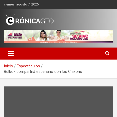
Saltar
viernes, agosto 7, 2026
al
contenido
CRONICA GUANAJUATO
Inicio
Espectáculos
Bulbox compartirá escenario con los Claxons