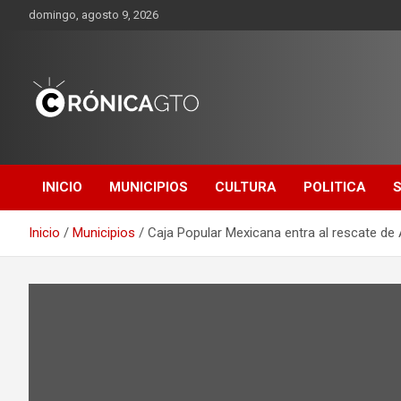
Saltar
domingo, agosto 9, 2026
al
contenido
CRONICA
GUANAJUATO
INICIO
MUNICIPIOS
CULTURA
POLITICA
Inicio
Municipios
Caja Popular Mexicana entra al rescate d