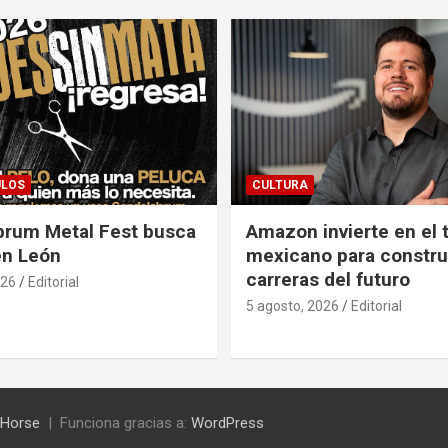
ULOS
CULTURA
brum Metal Fest busca
Amazon invierte en el 
en León
mexicano para construi
carreras del futuro
026
Editorial
5 agosto, 2026
Editorial
Horse
Funciona gracias a:
WordPress