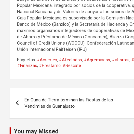
Popular Mexicana, integrado por socios de la cooperativa, 
Nacional Bancaria y de Valores de apoyar a los socios de 
Caja Popular Mexicana es supervisada por la Comisión Naci
Banco de México (Banxico) y la Secretaría de Hacienda y C
máximos organismos integradores de cooperativas de Méx
de Ahorro y Préstamo de México (Concamex), Alianza Cooper
Council of Credit Unions (WOCCU), Confederación Latinoame
Unión Internacional Raiffeisen (IRU).
Etiquetas:
#Acremex
,
#Afectados
,
#Agremiados
,
#ahorros
,
#
#Finanzas
,
#Préstamo
,
#Rescate
Navegación
En Cuna de Tierra terminan las Fiestas de las
de
Vendimias de Guanajuato
entradas
You may Missed