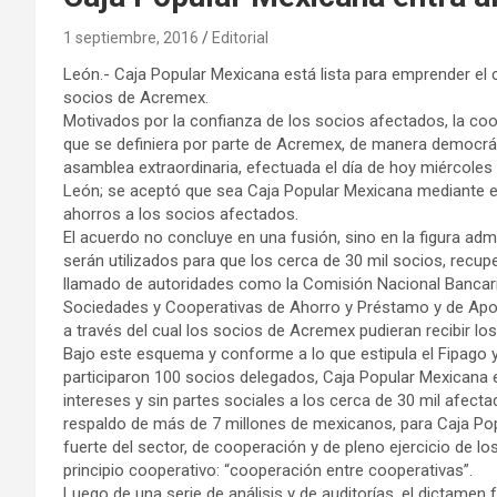
1 septiembre, 2016
Editorial
León.- Caja Popular Mexicana está lista para emprender el 
socios de Acremex.
Motivados por la confianza de los socios afectados, la co
que se definiera por parte de Acremex, de manera democrá
asamblea extraordinaria, efectuada el día de hoy miércoles 
León; se aceptó que sea Caja Popular Mexicana mediante el t
ahorros a los socios afectados.
El acuerdo no concluye en una fusión, sino en la figura adm
serán utilizados para que los cerca de 30 mil socios, recup
llamado de autoridades como la Comisión Nacional Bancaria
Sociedades y Cooperativas de Ahorro y Préstamo y de Apoy
a través del cual los socios de Acremex pudieran recibir lo
Bajo este esquema y conforme a lo que estipula el Fipago 
participaron 100 socios delegados, Caja Popular Mexicana e
intereses y sin partes sociales a los cerca de 30 mil afect
respaldo de más de 7 millones de mexicanos, para Caja Po
fuerte del sector, de cooperación y de pleno ejercicio de lo
principio cooperativo: “cooperación entre cooperativas”.
Luego de una serie de análisis y de auditorías, el dictamen