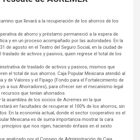
camino que llevará a la recuperación de los ahorros de los
operativa de ahorro y préstamo permaneció a la espera de
tica y en un proceso acompañado por las autoridades. En la
31 de agosto en el Teatro del Seguro Social, en la ciudad de
raslado de activos y pasivos, quien regrese el total de los
inistrativa de traslado de activos y pasivos, mismos que
eren el total de sus ahorros. Caja Popular Mexicana atendió al
 y de Valores y el Fipago (Fondo para el Fortalecimiento de
o a sus Ahorradores), para ofrecer ser el mecanismo legal
s recursos que tenían ahorrados.
y la asamblea de los socios de Acremex en la que
stará en facultades de recuperar el 100% de los ahorros, sin
ados. En la economía actual, donde el sector cooperativo es el
pular Mexicana es de suma importancia mostrar la cara
s principios que nos rigen, haciendo énfasis en el sexto
 fue analizado por el Consejo de Administración de Caja