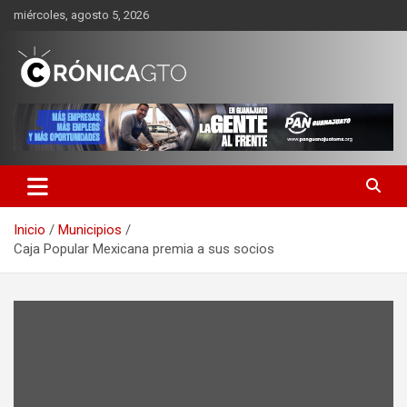
Saltar
miércoles, agosto 5, 2026
al
contenido
CRONICA GUANAJUATO
Inicio
Municipios
Caja Popular Mexicana premia a sus socios