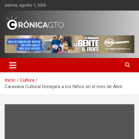
Saltar
viernes, agosto 7, 2026
al
contenido
CRONICA GUANAJUATO
Inicio
Cultura
Caravana Cultural festejará a los Niños en el mes de Abril