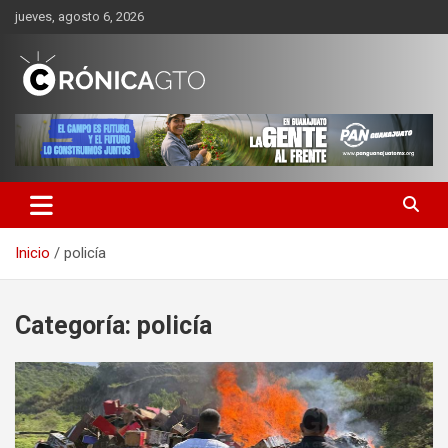
Saltar
jueves, agosto 6, 2026
al
contenido
CRONICA GUANAJUATO
Inicio
policía
Categoría:
policía