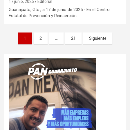
17 junio, 2025
Editorial
Guanajuato, Gto., a 17 de junio de 2025.- En el Centro
Estatal de Prevención y Reinserción…
Paginación
1
2
…
21
Siguiente
de
entradas