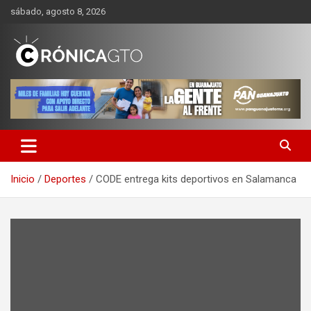
Saltar
sábado, agosto 8, 2026
al
contenido
CRONICA GUANAJUATO
Inicio
Deportes
CODE entrega kits deportivos en Salamanca