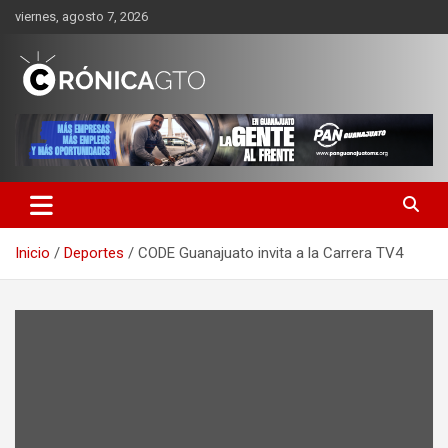
Saltar
viernes, agosto 7, 2026
al
contenido
CRONICA GUANAJUATO
Inicio
Deportes
CODE Guanajuato invita a la Carrera TV4