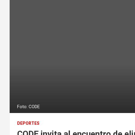
Foto: CODE
DEPORTES
CODE invita al encuentro de el