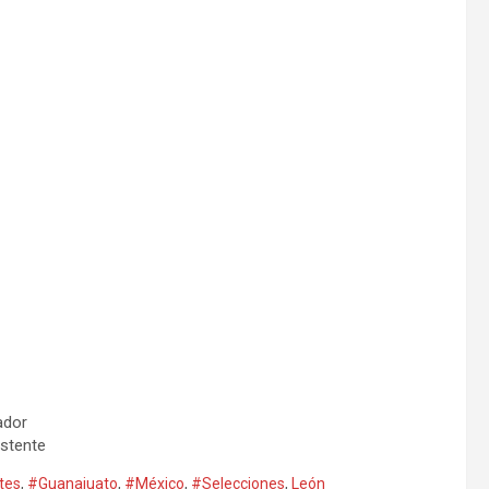
ador
istente
tes
,
#Guanajuato
,
#México
,
#Selecciones
,
León