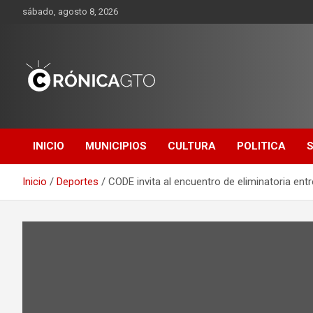
Saltar
sábado, agosto 8, 2026
al
contenido
CRONICA
GUANAJUATO
INICIO
MUNICIPIOS
CULTURA
POLITICA
Inicio
Deportes
CODE invita al encuentro de eliminatoria en