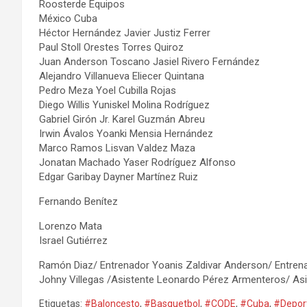
Roosterde Equipos
México Cuba
Héctor Hernández Javier Justiz Ferrer
Paul Stoll Orestes Torres Quiroz
Juan Anderson Toscano Jasiel Rivero Fernández
Alejandro Villanueva Eliecer Quintana
Pedro Meza Yoel Cubilla Rojas
Diego Willis Yuniskel Molina Rodríguez
Gabriel Girón Jr. Karel Guzmán Abreu
Irwin Ávalos Yoanki Mensia Hernández
Marco Ramos Lisvan Valdez Maza
Jonatan Machado Yaser Rodríguez Alfonso
Edgar Garibay Dayner Martínez Ruiz
Fernando Benítez
Lorenzo Mata
Israel Gutiérrez
Ramón Diaz/ Entrenador Yoanis Zaldivar Anderson/ Entren
Johny Villegas /Asistente Leonardo Pérez Armenteros/ As
Etiquetas:
#Baloncesto
,
#Basquetbol
,
#CODE
,
#Cuba
,
#Depor