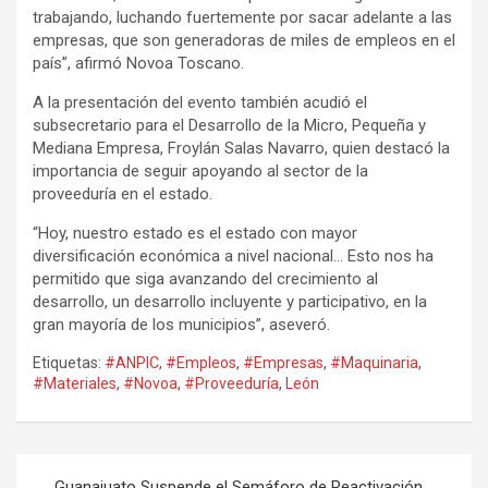
trabajando, luchando fuertemente por sacar adelante a las
empresas, que son generadoras de miles de empleos en el
país”, afirmó Novoa Toscano.
A la presentación del evento también acudió el
subsecretario para el Desarrollo de la Micro, Pequeña y
Mediana Empresa, Froylán Salas Navarro, quien destacó la
importancia de seguir apoyando al sector de la
proveeduría en el estado.
“Hoy, nuestro estado es el estado con mayor
diversificación económica a nivel nacional… Esto nos ha
permitido que siga avanzando del crecimiento al
desarrollo, un desarrollo incluyente y participativo, en la
gran mayoría de los municipios”, aseveró.
Etiquetas:
#ANPIC
,
#Empleos
,
#Empresas
,
#Maquinaria
,
#Materiales
,
#Novoa
,
#Proveeduría
,
León
Navegación
Guanajuato Suspende el Semáforo de Reactivación