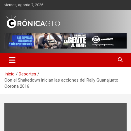
Saltar
viernes, agosto 7, 2026
al
contenido
CRONICA GUANAJUATO
Inicio
Deportes
Con el Shakedown inician las acciones del Rally Guanajuato
Corona 2016