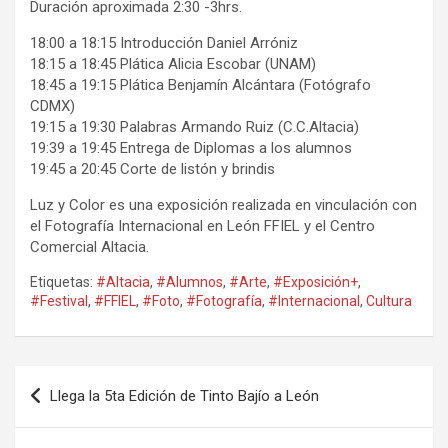
Duración aproximada 2:30 -3hrs.
18:00 a 18:15 Introducción Daniel Arróniz
18:15 a 18:45 Plática Alicia Escobar (UNAM)
18:45 a 19:15 Plática Benjamín Alcántara (Fotógrafo
CDMX)
19:15 a 19:30 Palabras Armando Ruiz (C.C.Altacia)
19:39 a 19:45 Entrega de Diplomas a los alumnos
19:45 a 20:45 Corte de listón y brindis
Luz y Color es una exposición realizada en vinculación con
el Fotografía Internacional en León FFIEL y el Centro
Comercial Altacia.
Etiquetas:
#Altacia
,
#Alumnos
,
#Arte
,
#Exposición+
,
#Festival
,
#FFIEL
,
#Foto
,
#Fotografía
,
#Internacional
,
Cultura
Navegación
Llega la 5ta Edición de Tinto Bajío a León
de
entradas