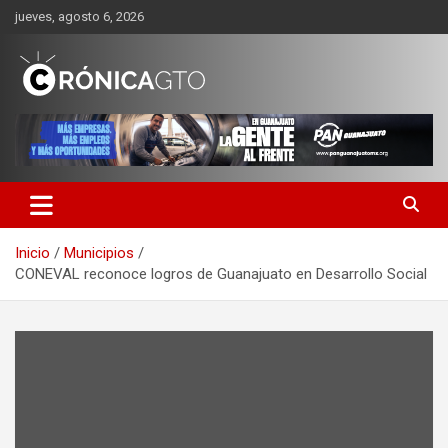
Saltar
jueves, agosto 6, 2026
al
contenido
CRONICA GUANAJUATO
Inicio
Municipios
CONEVAL reconoce logros de Guanajuato en Desarrollo Social