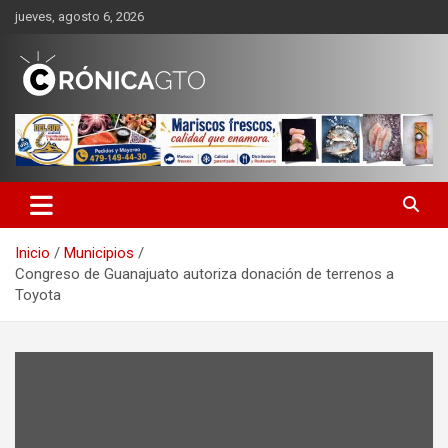
Saltar
jueves, agosto 6, 2026
al
contenido
CRONICA GUANAJUATO
Inicio
Municipios
Congreso de Guanajuato autoriza donación de terrenos a
Toyota